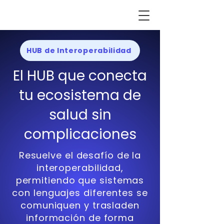
HUB de Interoperabilidad
El HUB que conecta
tu ecosistema de
salud sin
complicaciones
Resuelve el desafío de la
interoperabilidad,
permitiendo que sistemas
con lenguajes diferentes se
comuniquen y trasladen
información de forma